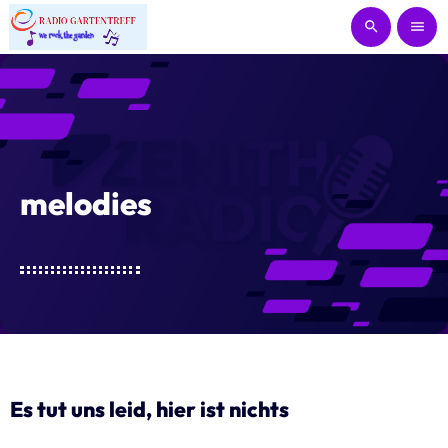
search
menu
close
Home
melodies
Wochenplan
Events
Interaktiv
Rechtlich
keyboard_arrow_down
Es tut uns leid, hier ist nichts
Impressum