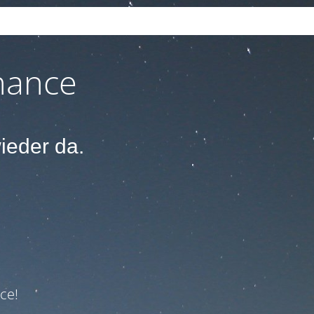
.
nance
wieder da.
ce!